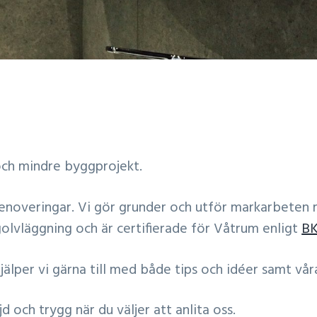
och mindre byggprojekt.
e renoveringar. Vi gör grunder och utför markarbete
golvläggning och är certifierade för Våtrum enligt
B
älper vi gärna till med både tips och idéer samt vår
d och trygg när du väljer att anlita oss.