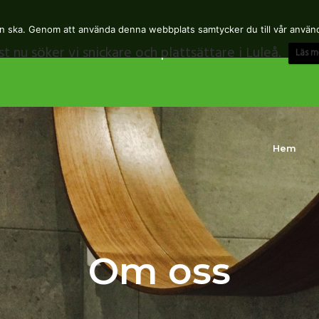
en ska. Genom att använda denna webbplats samtycker du till vår använ
st nu söker vi snickare och plattsättare i Luleå.
Läs m
Hem
Om oss