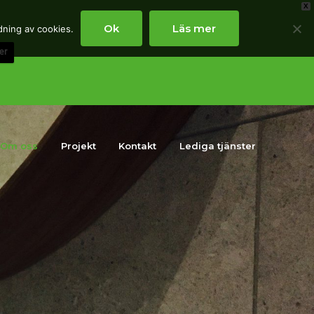
X
Ok
Läs mer
dning av cookies.
er
Om oss
Projekt
Kontakt
Lediga tjänster