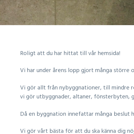
u
u
v
v
u
u
d
d
n
i
a
n
Roligt att du har hittat till vår hemsida!
v
n
i
e
Vi har under årens lopp gjort många större 
g
h
e
å
Vi gör allt från nybyggnationer, till mindr
r
l
vi gör utbyggnader, altaner, fönsterbyten, 
i
l
n
Då en byggnation innefattar många beslut hj
g
Vi gör vårt bästa för att du ska känna dig nöj