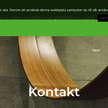
en ska. Genom att använda denna webbplats samtycker du till vår använ
st nu söker vi snickare och plattsättare i Luleå.
Läs m
Hem
Kontakt