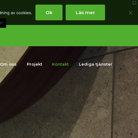
X
Ok
Läs mer
dning av cookies.
er
Om oss
Projekt
Kontakt
Lediga tjänster