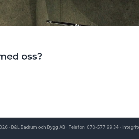
 med oss?
026 · B&L Badrum och Bygg AB · Telefon: 070-577 99 34 ·
Integrit